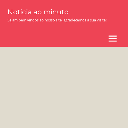
Skip
Noticia ao minuto
to
content
Sejam bem vindos ao nosso site, agradecemos a sua visita!
MENU