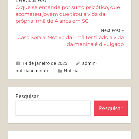
Navegação
Previous Post
O que se entende por surto psicótico, que
de
acometeu jovem que tirou a vida da
própria irmã de 4 anos em SC
Post
Next Post
Caso Soraia: Motivo da irmã ter tirado a vida
da menina é divulgado
14 de janeiro de 2025
admin-
noticiaaominuto
Notícias
Pesquisar
Pesquisar