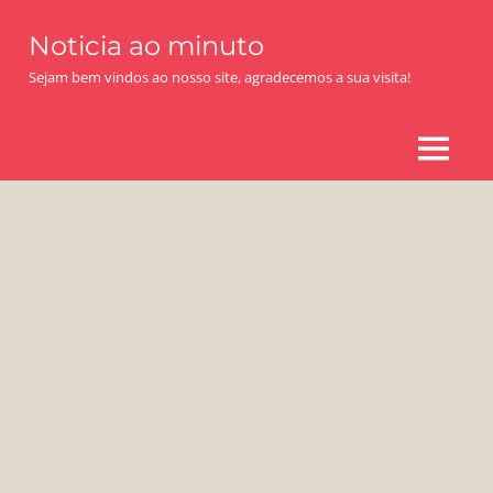
Skip
Noticia ao minuto
to
content
Sejam bem vindos ao nosso site, agradecemos a sua visita!
MENU