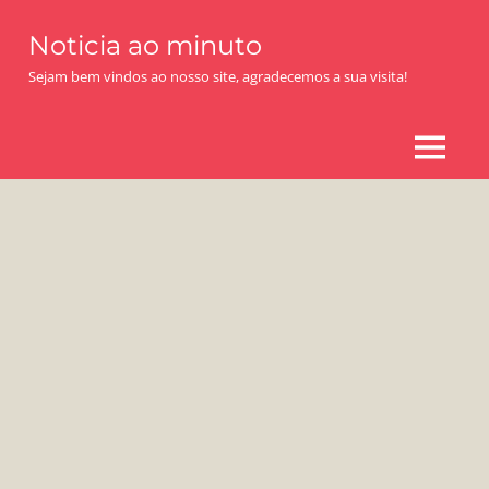
Skip
Noticia ao minuto
to
content
Sejam bem vindos ao nosso site, agradecemos a sua visita!
MENU