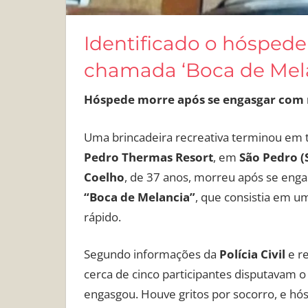
Identificado o hósped
chamada ‘Boca de Mela
Hóspede morre após se engasgar com m
Uma brincadeira recreativa terminou em tr
Pedro Thermas Resort
, em
São Pedro (
Coelho
, de 37 anos, morreu após se eng
“Boca de Melancia”
, que consistia em u
rápido.
Segundo informações da
Polícia Civil
e re
cerca de cinco participantes disputavam o
engasgou. Houve gritos por socorro, e h