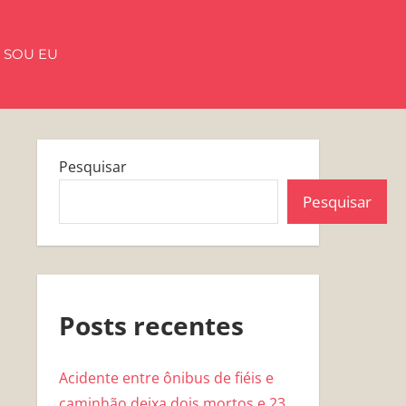
 SOU EU
Pesquisar
Pesquisar
Posts recentes
Acidente entre ônibus de fiéis e
caminhão deixa dois mortos e 23