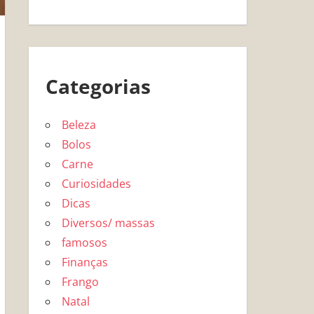
Categorias
Beleza
Bolos
Carne
Curiosidades
Dicas
Diversos/ massas
famosos
Finanças
Frango
Natal