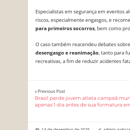
Especialistas em segurança em eventos 
riscos, especialmente engasgos, e reco
para primeiros socorros
, bem como pro
O caso também reacendeu debates sobre
desengasgo e reanimação
, tanto para f
recreativas, a fim de reduzir acidentes f
Navegação
Previous Post
Brasil perde jovem atleta campeã mun
de
apenas 1 dia antes de sua formatura e
Post
14 de dezembro de 2025
admin-notici