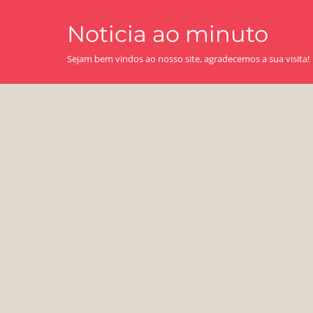
Skip
Noticia ao minuto
to
content
Sejam bem vindos ao nosso site, agradecemos a sua visita!