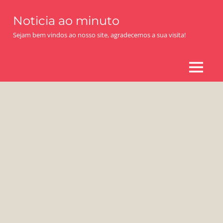
Skip
Noticia ao minuto
to
content
Sejam bem vindos ao nosso site, agradecemos a sua visita!
MENU