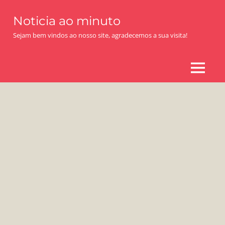
Skip
Noticia ao minuto
to
content
Sejam bem vindos ao nosso site, agradecemos a sua visita!
MENU