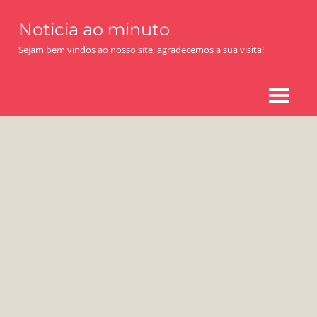
Skip
Noticia ao minuto
to
content
Sejam bem vindos ao nosso site, agradecemos a sua visita!
MENU