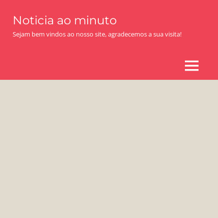
Skip
Noticia ao minuto
to
content
Sejam bem vindos ao nosso site, agradecemos a sua visita!
MENU