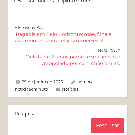
resposta concreta, rápida e firme.
Navegação
Previous Post
Tragédia em Belo Horizonte: mãe, filha e
de
avó morrem após colapso emocional
Post
Next Post
Ciclista de 21 anos perde a vida após ser
atropelado por caminhão em SC
29 de junho de 2025
admin-
noticiaaominuto
Notícias
Pesquisar
Pesquisar