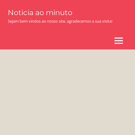
Skip
Noticia ao minuto
to
content
Sejam bem vindos ao nosso site, agradecemos a sua visita!
MENU