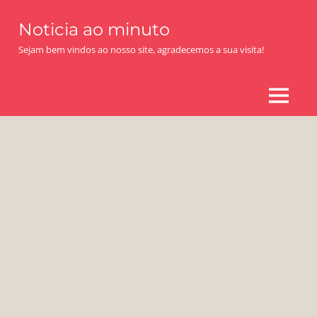
Skip
Noticia ao minuto
to
content
Sejam bem vindos ao nosso site, agradecemos a sua visita!
MENU