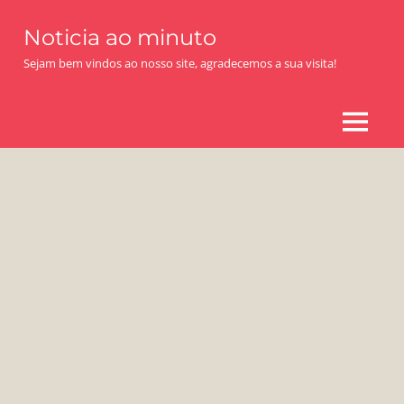
Skip
Noticia ao minuto
to
content
Sejam bem vindos ao nosso site, agradecemos a sua visita!
MENU