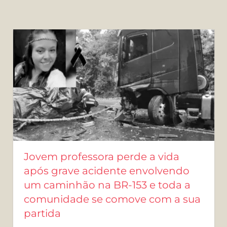
Jovem professora perde a vida
após grave acidente envolvendo
um caminhão na BR-153 e toda a
comunidade se comove com a sua
partida