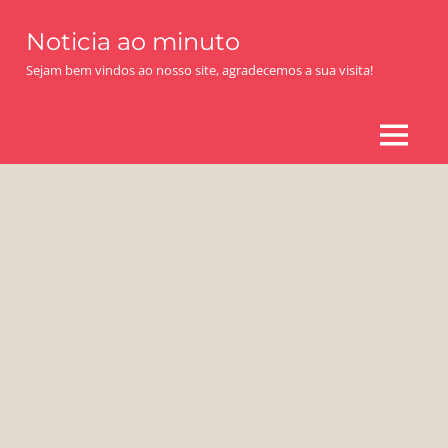
Skip
Noticia ao minuto
to
content
Sejam bem vindos ao nosso site, agradecemos a sua visita!
MENU