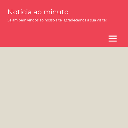
Skip
Noticia ao minuto
to
content
Sejam bem vindos ao nosso site, agradecemos a sua visita!
MENU