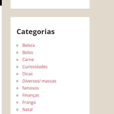
Categorias
Beleza
Bolos
Carne
Curiosidades
Dicas
Diversos/ massas
famosos
Finanças
Frango
Natal