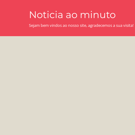
Skip
Noticia ao minuto
to
content
Sejam bem vindos ao nosso site, agradecemos a sua visita!