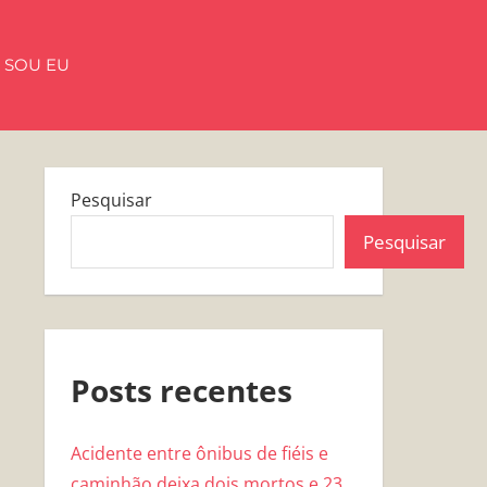
 SOU EU
Pesquisar
Pesquisar
Posts recentes
Acidente entre ônibus de fiéis e
caminhão deixa dois mortos e 23