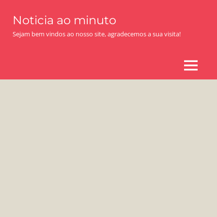
Skip
Noticia ao minuto
to
content
Sejam bem vindos ao nosso site, agradecemos a sua visita!
MENU