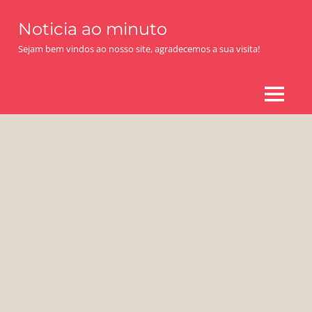
Skip
Noticia ao minuto
to
content
Sejam bem vindos ao nosso site, agradecemos a sua visita!
MENU