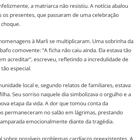
felizmente, a matriarca não resistiu. A notícia abalou
s os presentes, que passaram de uma celebração
 choque.
 homenagens à Marli se multiplicaram. Uma sobrinha da
fo comovente: “A ficha não caiu ainda. Ela estava tão
sem acreditar”, escreveu, refletindo a incredulidade de
tão especial.
unidade local e, segundo relatos de familiares, estava
ha. Seu sorriso naquele dia simbolizava o orgulho e a
nova etapa da vida. A dor que tomou conta da
ados permaneceram no salão em lágrimas, prestando
er amparada emocionalmente diante da tragédia.
l sobre possíveis problemas cardíacos preexistentes. A