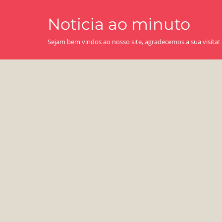
Skip
Noticia ao minuto
to
content
Sejam bem vindos ao nosso site, agradecemos a sua visita!