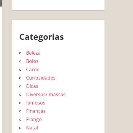
Categorias
Beleza
Bolos
Carne
Curiosidades
Dicas
Diversos/ massas
famosos
Finanças
Frango
Natal