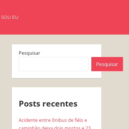
 SOU EU
Pesquisar
Pesquisar
Posts recentes
Acidente entre ônibus de fiéis e
caminhão deixa dois mortos e 23