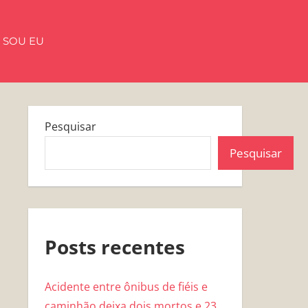
 SOU EU
Pesquisar
Pesquisar
Posts recentes
Acidente entre ônibus de fiéis e
caminhão deixa dois mortos e 23