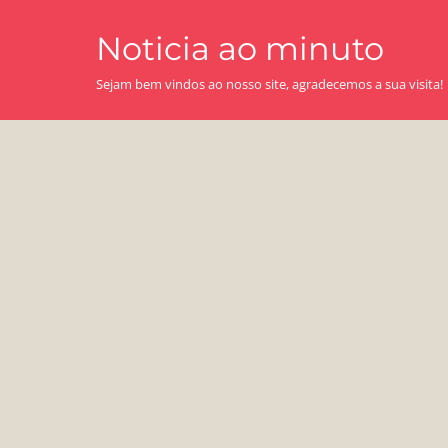
Skip
Noticia ao minuto
to
content
Sejam bem vindos ao nosso site, agradecemos a sua visita!