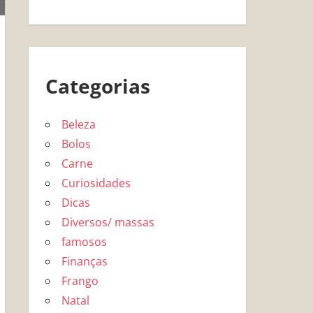
Categorias
Beleza
Bolos
Carne
Curiosidades
Dicas
Diversos/ massas
famosos
Finanças
Frango
Natal