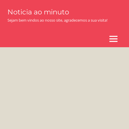
Skip
Noticia ao minuto
to
content
Sejam bem vindos ao nosso site, agradecemos a sua visita!
MENU