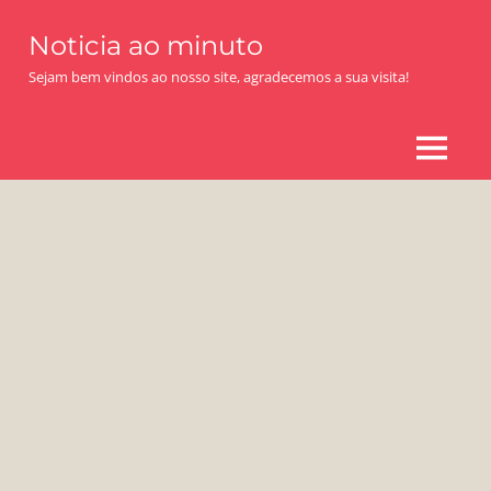
Skip
Noticia ao minuto
to
content
Sejam bem vindos ao nosso site, agradecemos a sua visita!
MENU