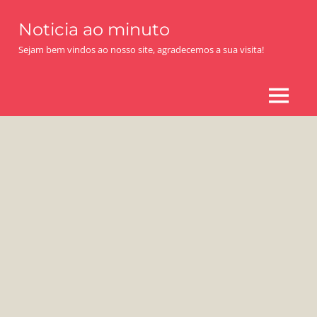
Skip
Noticia ao minuto
to
content
Sejam bem vindos ao nosso site, agradecemos a sua visita!
MENU