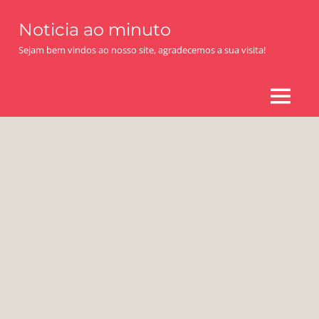
Skip
Noticia ao minuto
to
content
Sejam bem vindos ao nosso site, agradecemos a sua visita!
MENU