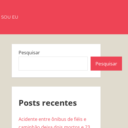
 SOU EU
Pesquisar
Pesquisar
Posts recentes
Acidente entre ônibus de fiéis e
caminhão deixa dois mortos e 23