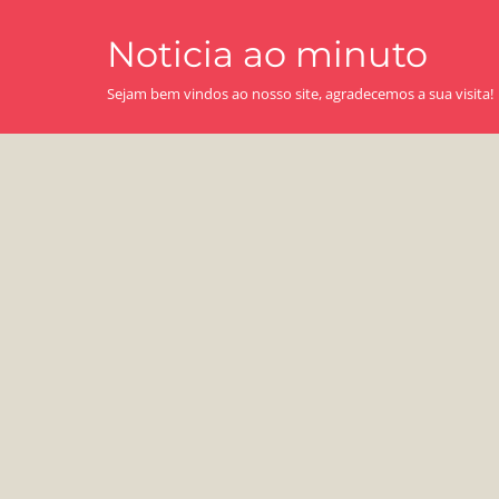
Skip
Noticia ao minuto
to
content
Sejam bem vindos ao nosso site, agradecemos a sua visita!