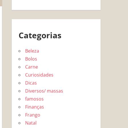
Categorias
Beleza
Bolos
Carne
Curiosidades
Dicas
Diversos/ massas
famosos
Finanças
Frango
Natal