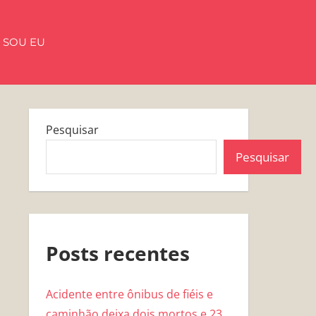
 SOU EU
Pesquisar
Pesquisar
Posts recentes
Acidente entre ônibus de fiéis e
caminhão deixa dois mortos e 23