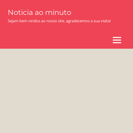
Skip
Noticia ao minuto
to
content
Sejam bem vindos ao nosso site, agradecemos a sua visita!
MENU