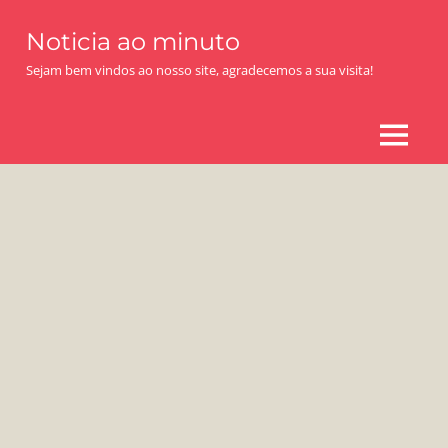
Skip
Noticia ao minuto
to
content
Sejam bem vindos ao nosso site, agradecemos a sua visita!
MENU