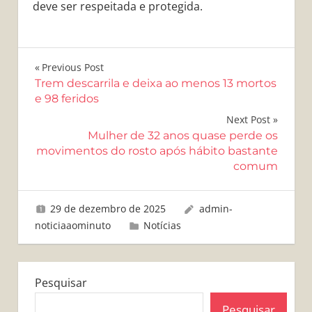
deve ser respeitada e protegida.
Navegação
Previous Post
Trem descarrila e deixa ao menos 13 mortos
de
e 98 feridos
Post
Next Post
Mulher de 32 anos quase perde os
movimentos do rosto após hábito bastante
comum
29 de dezembro de 2025
admin-
noticiaaominuto
Notícias
Pesquisar
Pesquisar