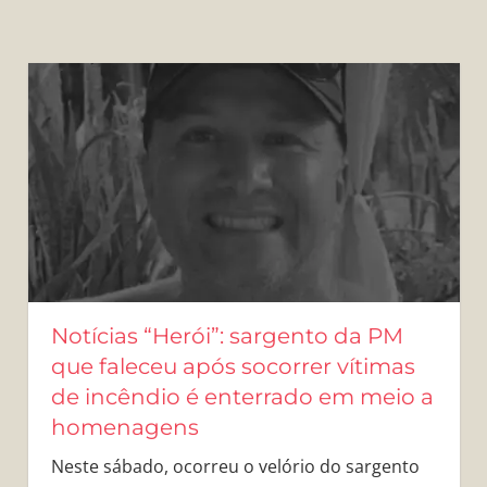
Notícias “Herói”: sargento da PM
que faleceu após socorrer vítimas
de incêndio é enterrado em meio a
homenagens
Neste sábado, ocorreu o velório do sargento