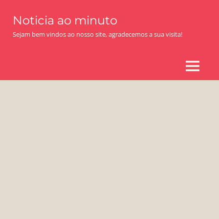
Skip
Noticia ao minuto
to
content
Sejam bem vindos ao nosso site, agradecemos a sua visita!
MENU