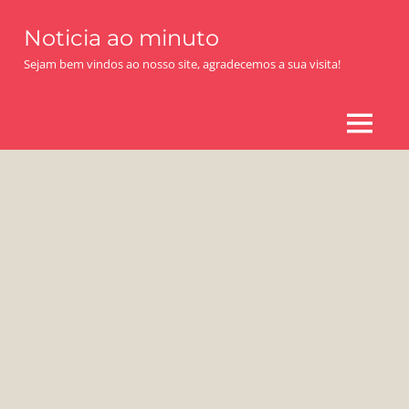
Skip
Noticia ao minuto
to
content
Sejam bem vindos ao nosso site, agradecemos a sua visita!
MENU