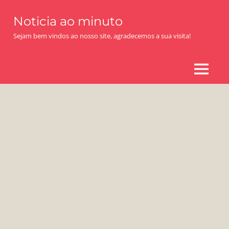
Skip
Noticia ao minuto
to
content
Sejam bem vindos ao nosso site, agradecemos a sua visita!
MENU