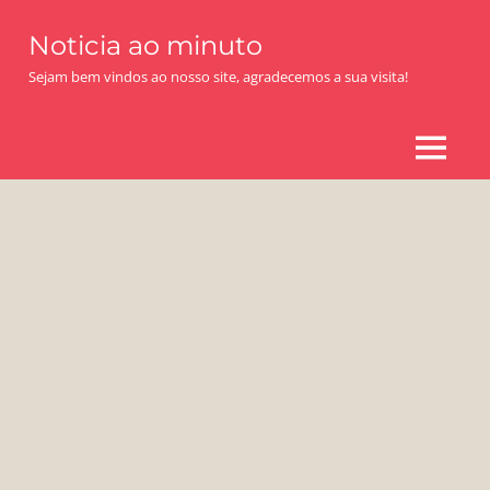
Skip
Noticia ao minuto
to
content
Sejam bem vindos ao nosso site, agradecemos a sua visita!
MENU