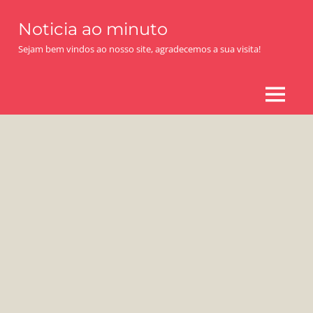
Skip
Noticia ao minuto
to
content
Sejam bem vindos ao nosso site, agradecemos a sua visita!
MENU