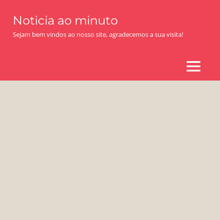
Skip
Noticia ao minuto
to
content
Sejam bem vindos ao nosso site, agradecemos a sua visita!
MENU