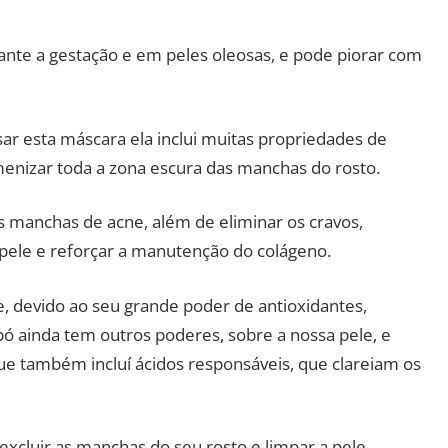
rante a gestação e em peles oleosas, e pode piorar com
ar esta máscara ela inclui muitas propriedades de
menizar toda a zona escura das manchas do rosto.
s manchas de acne, além de eliminar os cravos,
 pele e reforçar a manutenção do colágeno.
le, devido ao seu grande poder de antioxidantes,
 pó ainda tem outros poderes, sobre a nossa pele, e
e também incluí ácidos responsáveis, que clareiam os
xcluir as manchas do seu rosto e limpar a pele.