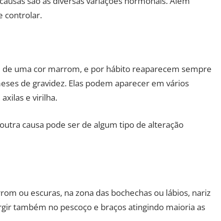
causas são as diversas variações hormonais. Além
 controlar.
 de uma cor marrom, e por hábito reaparecem sempre
eses de gravidez. Elas podem aparecer em vários
xilas e virilha.
utra causa pode ser de algum tipo de alteração
om ou escuras, na zona das bochechas ou lábios, nariz
urgir também no pescoço e braços atingindo maioria as