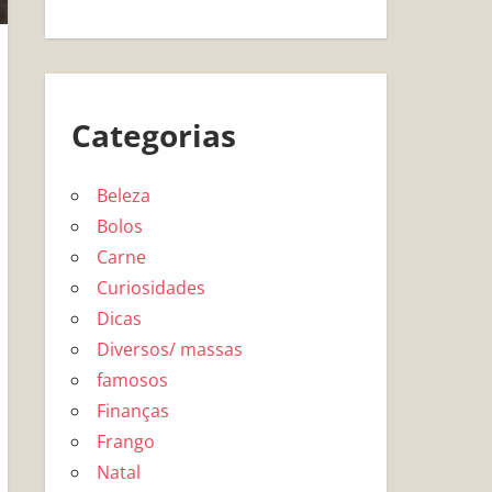
Categorias
Beleza
Bolos
Carne
Curiosidades
Dicas
Diversos/ massas
famosos
Finanças
Frango
Natal