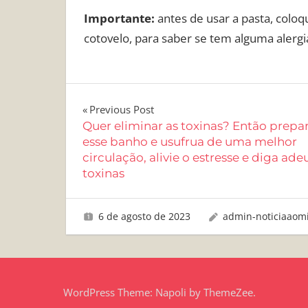
Importante:
antes de usar a pasta, colo
cotovelo, para saber se tem alguma alergi
Navegação
Previous Post
Quer eliminar as toxinas? Então prepa
de
esse banho e usufrua de uma melhor
circulação, alivie o estresse e diga ade
Post
toxinas
6 de agosto de 2023
admin-noticiaaom
WordPress Theme: Napoli by ThemeZee.