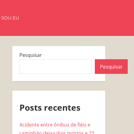
 SOU EU
Pesquisar
Pesquisar
Posts recentes
Acidente entre ônibus de fiéis e
caminhão deixa dois mortos e 23