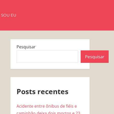
 SOU EU
Pesquisar
Pesquisar
Posts recentes
Acidente entre ônibus de fiéis e
caminhão deixa dois mortos e 23