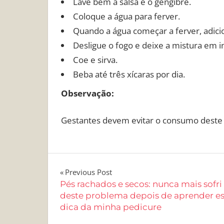
Lave bem a salsa e o gengibre.
Coloque a água para ferver.
Quando a água começar a ferver, adicion
Desligue o fogo e deixe a mistura em i
Coe e sirva.
Beba até três xícaras por dia.
Observação:
Gestantes devem evitar o consumo deste 
Navegação
Previous Post
Pés rachados e secos: nunca mais sofri
de
deste problema depois de aprender es
dica da minha pedicure
Post