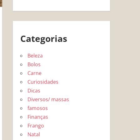
Categorias
Beleza
Bolos
Carne
Curiosidades
Dicas
Diversos/ massas
famosos
Finanças
Frango
Natal