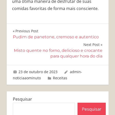
uma ótima maneira de desfrutar de suas
comidas favoritas de forma mais consciente.
Navegação
Previous Post
Pudim de panetone, cremoso e autentico
de
Next Post
Post
Misto quente no forno, delicioso e crocante
para qualquer hora do dia
23 de outubro de 2023
admin-
noticiaaominuto
Receitas
Pesquisar
Pesquisar