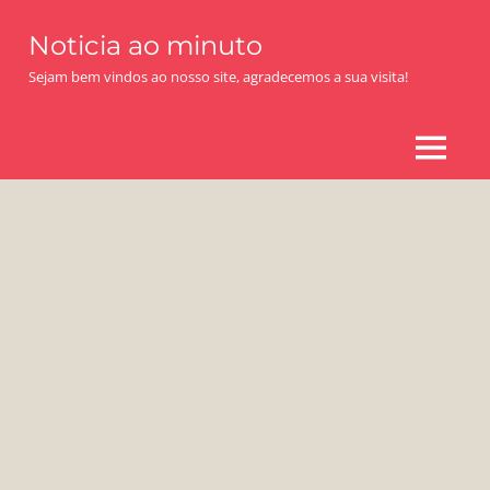
Skip
Noticia ao minuto
to
content
Sejam bem vindos ao nosso site, agradecemos a sua visita!
MENU