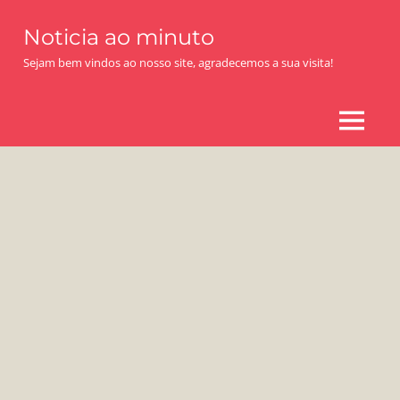
Skip
Noticia ao minuto
to
content
Sejam bem vindos ao nosso site, agradecemos a sua visita!
MENU