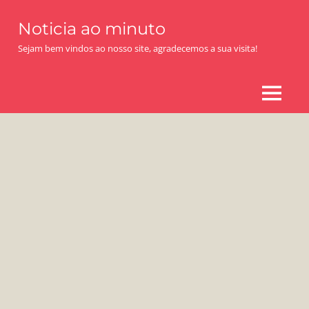
Skip
Noticia ao minuto
to
content
Sejam bem vindos ao nosso site, agradecemos a sua visita!
MENU