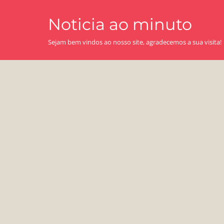
Skip
Noticia ao minuto
to
content
Sejam bem vindos ao nosso site, agradecemos a sua visita!