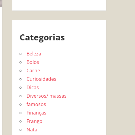
Categorias
Beleza
Bolos
Carne
Curiosidades
Dicas
Diversos/ massas
famosos
Finanças
Frango
Natal