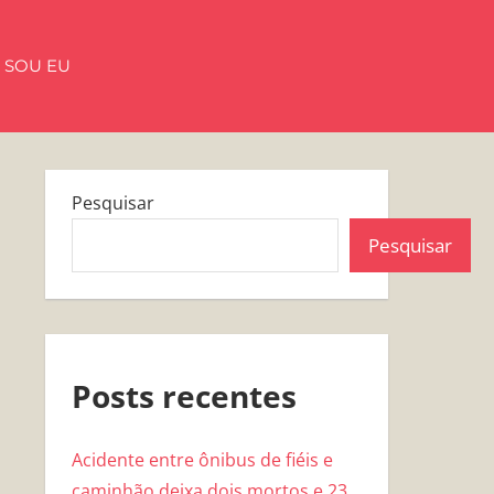
 SOU EU
Pesquisar
Pesquisar
Posts recentes
Acidente entre ônibus de fiéis e
caminhão deixa dois mortos e 23