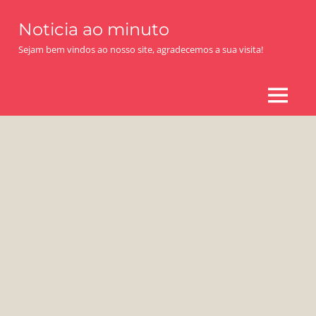
Skip
Noticia ao minuto
to
content
Sejam bem vindos ao nosso site, agradecemos a sua visita!
MENU