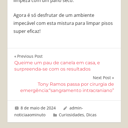
limpeza com um pano seco.
Agora é só desfrutar de um ambiente
impecável com esta mistura para limpar pisos
super eficaz!
Navegação
Previous Post
Queime um pau de canela em casa, e
de
surpreenda-se com os resultados
Post
Next Post
Tony Ramos passa por cirurgia de
emergência:“sangramento intracraniano”
8 de maio de 2024
admin-
noticiaaominuto
Curiosidades
,
Dicas