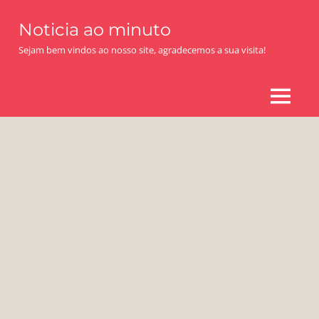
Skip
Noticia ao minuto
to
content
Sejam bem vindos ao nosso site, agradecemos a sua visita!
MENU