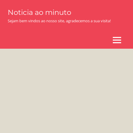
Skip
Noticia ao minuto
to
content
Sejam bem vindos ao nosso site, agradecemos a sua visita!
MENU