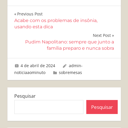
Navegação
Previous Post
Acabe com os problemas de insônia,
de
usando esta dica
Post
Next Post
Pudim Napolitano: sempre que junto a
família preparo e nunca sobra
4 de abril de 2024
admin-
noticiaaominuto
sobremesas
Pesquisar
Pesquisar