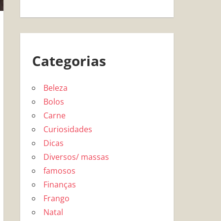
Categorias
Beleza
Bolos
Carne
Curiosidades
Dicas
Diversos/ massas
famosos
Finanças
Frango
Natal