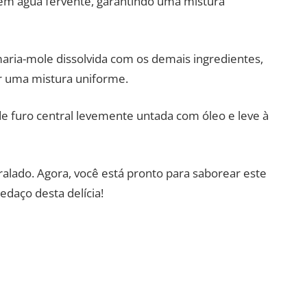
em água fervente, garantindo uma mistura
maria-mole dissolvida com os demais ingredientes,
er uma mistura uniforme.
 furo central levemente untada com óleo e leve à
ralado. Agora, você está pronto para saborear este
edaço desta delícia!