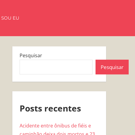
 SOU EU
Pesquisar
Pesquisar
Posts recentes
Acidente entre ônibus de fiéis e
caminhão deixa dois mortos e 23