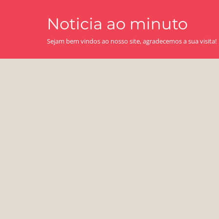
Skip
Noticia ao minuto
to
content
Sejam bem vindos ao nosso site, agradecemos a sua visita!