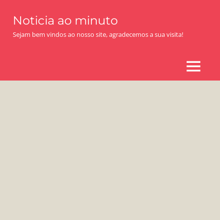
Skip
Noticia ao minuto
to
content
Sejam bem vindos ao nosso site, agradecemos a sua visita!
MENU