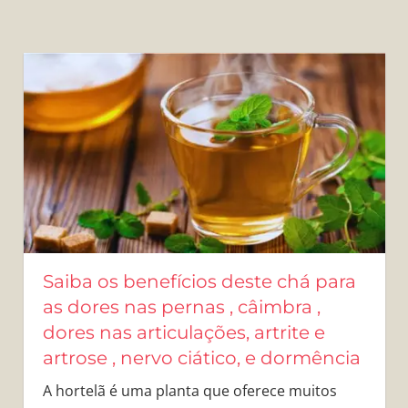
Saiba os benefícios deste chá para
as dores nas pernas , câimbra ,
dores nas articulações, artrite e
artrose , nervo ciático, e dormência
A hortelã é uma planta que oferece muitos