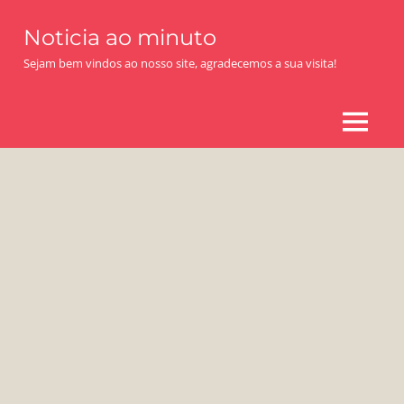
Skip
Noticia ao minuto
to
content
Sejam bem vindos ao nosso site, agradecemos a sua visita!
MENU