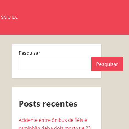
 SOU EU
Pesquisar
Pesquisar
Posts recentes
Acidente entre ônibus de fiéis e
caminhão deixa dois mortos e 23