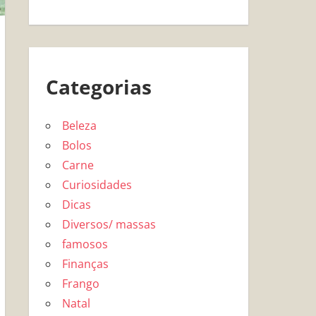
Categorias
Beleza
Bolos
Carne
Curiosidades
Dicas
Diversos/ massas
famosos
Finanças
Frango
Natal