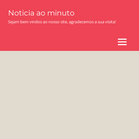
Skip
Noticia ao minuto
to
content
Sejam bem vindos ao nosso site, agradecemos a sua visita!
MENU