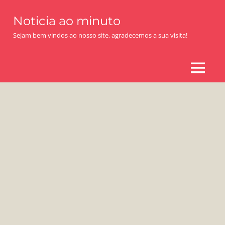
Skip
Noticia ao minuto
to
content
Sejam bem vindos ao nosso site, agradecemos a sua visita!
MENU