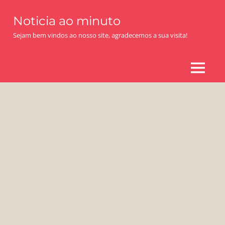
Skip
Noticia ao minuto
to
content
Sejam bem vindos ao nosso site, agradecemos a sua visita!
MENU