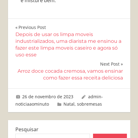
e misture bem.
Navegação
Previous Post
Depois de usar os limpa moveis
de
industrializados, uma diarista me ensinou a
fazer este limpa moveis caseiro e agora só
Post
uso esse
Next Post
Arroz doce cocada cremosa, vamos ensinar
como fazer essa receita deliciosa
26 de novembro de 2023
admin-
noticiaaominuto
Natal
,
sobremesas
Pesquisar