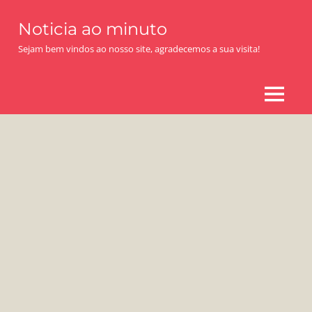
Skip
Noticia ao minuto
to
content
Sejam bem vindos ao nosso site, agradecemos a sua visita!
MENU