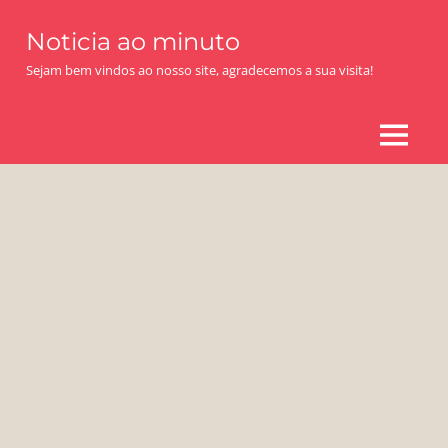
Skip
Noticia ao minuto
to
content
Sejam bem vindos ao nosso site, agradecemos a sua visita!
MENU